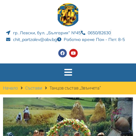
гр. Левски, бул. „България“ №45
0650/82630
chit_partzalev@abv.bg
Работно време Пон - Пет: 8-5
Начало
Състави
Танцов състав „Звънчета”