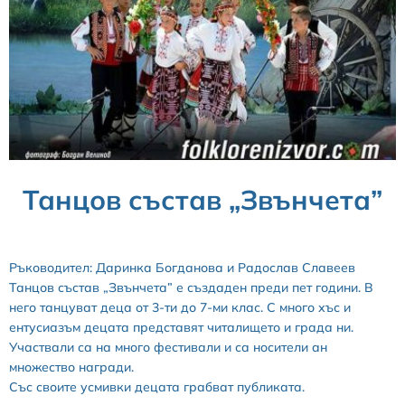
Танцов състав „Звънчета”
Ръководител: Даринка Богданова и Радослав Славеев
Танцов състав „Звънчета” е създаден преди пет години. В
него танцуват деца от 3-ти до 7-ми клас. С много хъс и
ентусиазъм децата представят читалището и града ни.
Участвали са на много фестивали и са носители ан
множество награди.
Със своите усмивки децата грабват публиката.