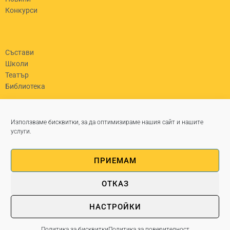
Конкурси
Състави
Школи
Театър
Библиотека
гр. Левски, бул. „България“ №45
Използваме бисквитки, за да оптимизираме нашия сайт и нашите
0650/82630
услуги.
chit_partzalev@abv.bg
Работно време Пон - Пет: 8-5
ПРИЕМАМ
ОТКАЗ
НАСТРОЙКИ
© Copyright 2025 nch-georgiparcalev
Изработка на уеб сайт WebsiteBuilder.bg
Политика за бисквитки
Политика за поверителност