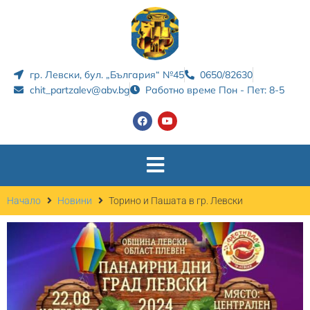
гр. Левски, бул. „България“ №45
0650/82630
chit_partzalev@abv.bg
Работно време Пон - Пет: 8-5
Начало
Новини
Торино и Пашата в гр. Левски