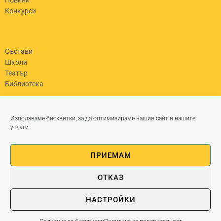
Новини
Конкурси
Състави
Школи
Театър
Библиотека
гр. Левски, бул. „България“ №45
Използваме бисквитки, за да оптимизираме нашия сайт и нашите
0650/82630
услуги.
chit_partzalev@abv.bg
Работно време Пон - Пет: 8-5
ПРИЕМАМ
ОТКАЗ
НАСТРОЙКИ
© Copyright 2025 nch-georgiparcalev
Изработка на уеб сайт WebsiteBuilder.bg