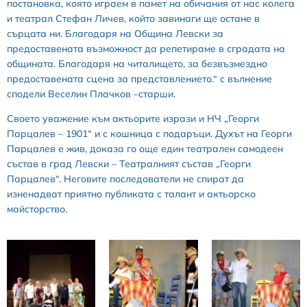
постановка, която играем в памет на обичания от нас колега
и театрал Стефан Личев, който завинаги ще остане в
сърцата ни. Благодаря на Община Левски за
предоставената възможност да репетираме в сградата на
общината. Благодаря на читалището, за безвъзмездно
предоставената сцена за представлението.“ с вълнение
сподели Веселин Плачков –старши.
Своето уважение към актьорите изрази и НЧ „Георги
Парцалев – 1901“ и с кошница с подаръци. Духът на Георги
Парцалев е жив, доказа го още един театрален самодеен
състав в град Левски – Театралният състав „Георги
Парцалев“. Неговите последователи не спират да
изненадват приятно публиката с талант и актьорско
майсторство.