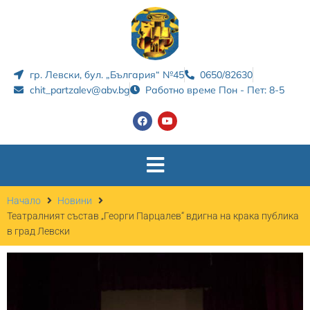
гр. Левски, бул. „България“ №45
0650/82630
chit_partzalev@abv.bg
Работно време Пон - Пет: 8-5
Начало
Новини
Театралният състав „Георги Парцалев“ вдигна на крака публика
в град Левски