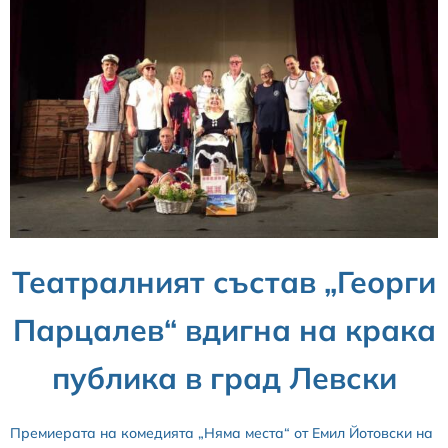
Театралният състав „Георги
Парцалев“ вдигна на крака
публика в град Левски
Премиерата на комедията „Няма места“ от Емил Йотовски на