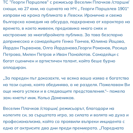
ТС ”Георги Парцалев” с режисьор Веселин Плачков /старши/
снощи, на 27 юни, на сцената на НЧ „ Георги Парцалев 1901“
изправи на крака публиката в Левски. Иронична и свежа
българска комедия на абсурда, подхранена от характера на
времето, в което живеем, предизвика много смях и
настроение за многобройната публика. За това безспорно
допринесоха и самодейците Генко Тончев, Юлияна Йоцова,
Йордан Първанов, Олга Йорданова,Георги Романов, Росица
Петрова, Милен Петров и Иван Панайотов. Самодейци с
богат сценичен и артистичен талант, който беше бурно
аплодиран.
„За пореден път доказахте, че всяка ваша изява е богатство
на тази сцена, която обединява, а не разделя. Пожелавам Ви
още много успехи и в следващите представления.“– пожела
зам.-кметът инж. Кольо Домеников.
Веселин Плачков /старши/, режисьорът, благодари на
колегите си, за сърцатата игра, за силата и волята на духа и
професионализма, който са проявили въпреки инцидента с
една от актрисите два дни преди премиерата. „Поредната