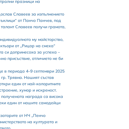
атрални празници на
ослав Славеев за изпълнението
ръклици“ от Панчо Панчев, под
 талант Славеев получи грамота,
индивидуалното му майсторство,
актьори от „Рицар на смеха“
та си допринесоха за успеха –
чно присъствие, отличието не би
е в периода 4–9 септември 2025
– гр. Трявна. Нашият състав
откри един от най-колоритните
троение, хумор и искреност.
и получената награда са висока
секи един от нашите самодейци
заторите от НЧ „Пенчо
инистерството на културата и
твото.