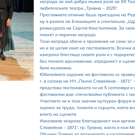
награда за най-добра мъжка роля на XX Те
любителските театри „Трявна – 2025“.
Престижното отличие беше присъдено на Рад
му в ролята на Близнаците в спектакъла „Щ
режисурата на Сергей Константинов. За своя
плакет и парична награда.
Тази награда обаче е признание не само за 
но и за целия екип на постановката. Всички 
изиграха блестящо своите роли и с подкрепа
без тяхното вдъхновение, отдаденост и сцени
било възможно.
Юбилейното издание на фестивала се провед
г. в салона на НЧ „Пенчо Славейков – 1871“ 
представи постановката си на 5 септември и 
фестивални дни, спечелвайки публиката с нас
Участието ни в този значим културен форум 
оценка за труда, таланта и сърцето, което в
влага на сцената.
Изказваме искрена благодарност към органи
Славейков – 1871“, гр. Трявна, както и към М
Община Трявна за подкрепата и гостоприемс