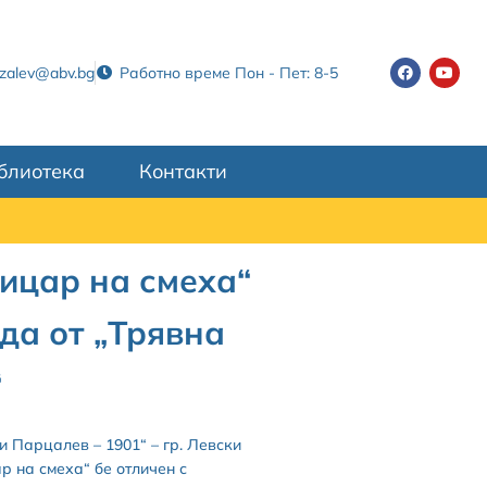
tzalev@abv.bg
Работно време Пон - Пет: 8-5
блиотека
Контакти
Рицар на смеха“
да от „Трявна
“
и Парцалев – 1901“ – гр. Левски
р на смеха“ бе отличен с