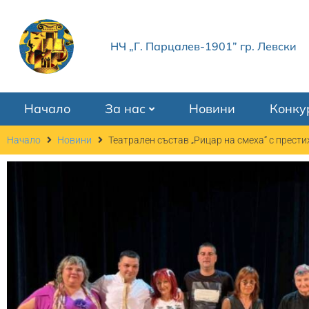
НЧ „Г. Парцалев-1901” гр. Левски
Начало
За нас
Новини
Конку
Начало
Новини
Театрален състав „Рицар на смеха“ с прести