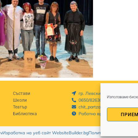
гр. Левски, бул. „България
Състави
Използваме бискв
0650/82630
Школи
chit_partzalev@abv.bg
Театър
Работно време Пон - Пет: 8
Библиотека
ПРИЕ
ev
Изработка на уеб сайт WebsiteBuilder.bg
Политика за поверител