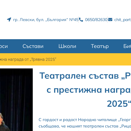
гр. Левски, бул. „България“ №45
0650/82630
chit_par
рси
Състави
Школи
Театър
Би
жна награда от „Трявна 2025“
Театрален състав „
с престижна награ
2025
С гордост и радост Народно читалище „Георг
съобщава, че нашият театрален състав „Рица