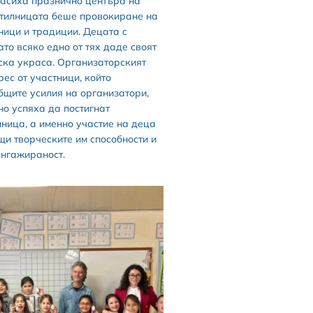
расиха празнично центъра на
ботилницата беше провокиране на
ници и традиции. Децата с
то всяко едно от тях даде своят
ска украса. Организаторският
рес от участници, който
бщите усилия на организатори,
но успяха да постигнат
ница, а именно участие на деца
щи творческите им способности и
ангажираност.