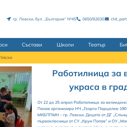
гр. Левски, бул. „България“ №45
0650/82630
chit_par
рси
Състави
Школи
Театър
Би
 Левски
Работилница за 
украса в гра
От 22 до 25 април Работилница за великденс
Панов организира НЧ „Георги Парцалев-1901”
МКБППМН – гр. Левски. Децата от ДГ „Слънце
първокласници от СУ „Крум Попов” и ОУ „Мак