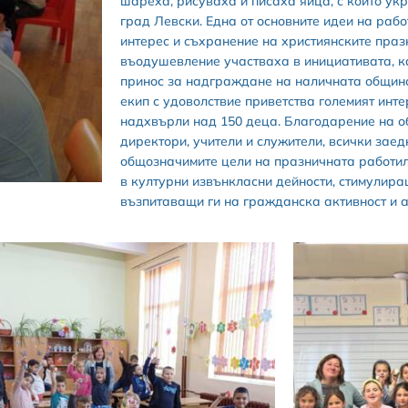
шареха, рисуваха и писаха яйца, с които ук
град Левски. Една от основните идеи на ра
интерес и съхранение на християнските праз
въодушевление участваха в инициативата, ка
принос за надграждане на наличната общин
екип с удоволствие приветства големият инте
надхвърли над 150 деца. Благодарение на о
директори, учители и служители, всички заед
общозначимите цели на празничната работил
в културни извънкласни дейности, стимулира
възпитаващи ги на гражданска активност и 