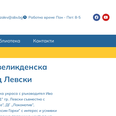
tzalev@abv.bg
Работно време Пон - Пет: 8-5
блиотека
Контакти
великденска
д Левски
ка украса с ръководител Иво
 гр. Левски съвместно с
”, ДГ „Локомотив”,
сим Горки” с интерес и усмивки