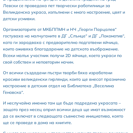
Левски се проведоха пет творчески работилници за
Великденска украса, изпълнени с много настроение, цвят и
детски усмивки.
Организаторите от МКБППМН и НЧ „Георги Парцалев“
гостуваха на малчуганите в ДГ „Слънце“ и ДГ „Локомотив“,
като ги зарадваха с предварително подготвени яйчица,
които оживяха благодарение на детското въображение.
Всеки малък участник получи 2D яйчице, което украси по
свой собствен и неповторим начин.
От всички създадени пъстри творби бяха изработени
красиви великденски гирлянди, които ще внесат празнично
настроение в детския отдел на Библиотека „Веселина
Геновска“.
И неслучайно именно там ще бъде подредена украсата –
защото през месец април всички деца ще имат възможност
да се включат в следващата съвместна инициатива, която
ще се проведе в дома на книгите.