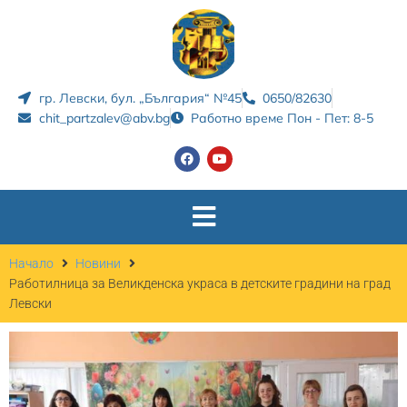
гр. Левски, бул. „България“ №45
0650/82630
chit_partzalev@abv.bg
Работно време Пон - Пет: 8-5
Начало
Новини
Работилница за Великденска украса в детските градини на град
Левски