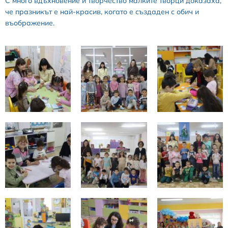
С много вдъхновение и творчество малките творци доказаха,
че празникът е най-красив, когато е създаден с обич и
въображение.