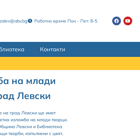
tzalev@abv.bg
Работно време Пон - Пет: 8-5
блиотека
Контакти
ба на млади
рад Левски
те на град Левски ще имат
етна изложба на млади творци.
Община Левски и Библиотека
щи творби, изпълнени с цвят,