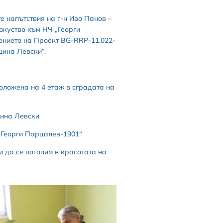
 напътствия на г-н Иво Панов –
зкуство към НЧ „Георги
ението на Проект BG-RRP-11.022-
щина Левски“.
положена на 4 етаж в сградата на
щина Левски
„Георги Парцалев-1901“
 да се потопим в красотата на