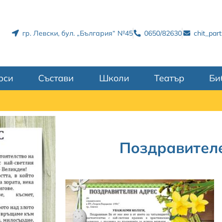
гр. Левски, бул. „България“ №45
0650/82630
chit_par
рси
Състави
Школи
Театър
Би
Поздравител