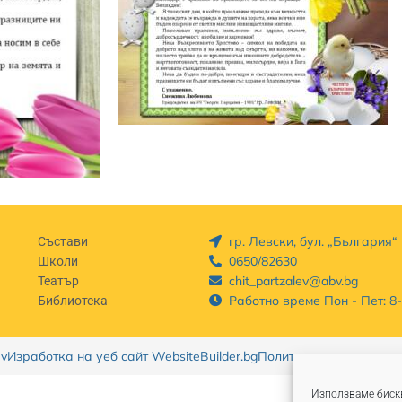
гр. Левски, бул. „България
Състави
0650/82630
Школи
chit_partzalev@abv.bg
Театър
Работно време Пон - Пет: 8
Библиотека
ev
Изработка на уеб сайт WebsiteBuilder.bg
Политика за поверител
Използваме бискв