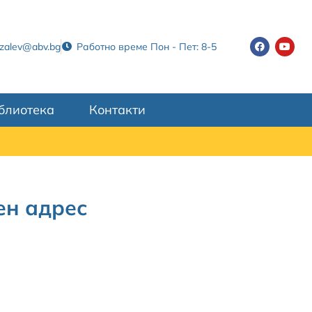
tzalev@abv.bg
Работно време Пон - Пет: 8-5
блиотека
Контакти
ен адрес