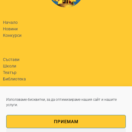
Начало
Новини
Конкурси
Състави
Школи
Театър
Библиотека
гр. Левски, бул. „България“ №45
Използваме бисквитки, за да оптимизираме нашия сайт и нашите
0650/82630
услуги.
chit_partzalev@abv.bg
Работно време Пон - Пет: 8-5
ПРИЕМАМ