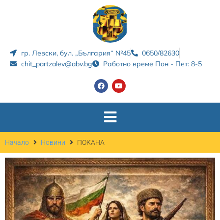
гр. Левски, бул. „България“ №45
0650/82630
chit_partzalev@abv.bg
Работно време Пон - Пет: 8-5
Начало
Новини
ПОКАНА