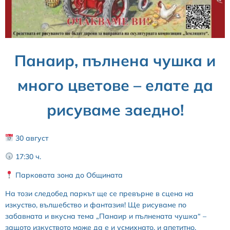
Панаир, пълнена чушка и
много цветове – елате да
рисуваме заедно!
30 август
17:30 ч.
Парковата зона до Общината
На този следобед паркът ще се превърне в сцена на
изкуство, вълшебство и фантазия! Ще рисуваме по
забавната и вкусна тема „Панаир и пълнената чушка“ –
защото изкуството може да е и усмихнато, и апетитно.