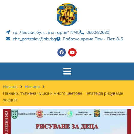
гр. Левски, бул. „България“ №45
0650/82630
chit_partzalev@abv.bg
Работно време Пон - Пет: 8-5
Начало
Новини
Панаир, пълнена чушка и много цветове – елате да рисуваме
заедно!