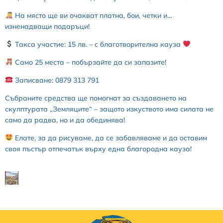
На място ще ви очакват платна, бои, четки и…
изненадващи подаръци!
Такса участие: 15 лв. – с благотворителна кауза
Само 25 места – побързайте да си запазите!
Записване: 0879 313 791
Събраните средства ще помогнат за създаването на
скулптурата „Земляците“ – защото изкуството има силата не
само да радва, но и да обединява!
Елате, за да рисуваме, да се забавляваме и да оставим
своя пъстър отпечатък върху една благородна кауза!