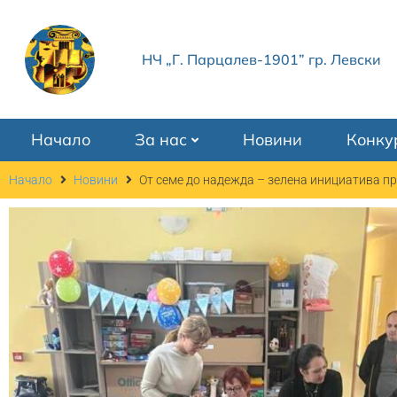
НЧ „Г. Парцалев-1901” гр. Левски
Начало
За нас
Новини
Конку
Начало
Новини
От семе до надежда – зелена инициатива п