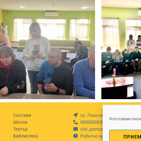
гр. Левски, бул. „България
Състави
Използваме бискв
0650/82630
Школи
chit_partzalev@abv.bg
Театър
Работно време Пон - Пет: 8
Библиотека
ПРИЕ