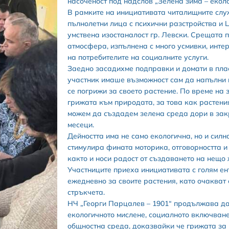
насоченост под надслов „Зелена зима – еколо
В рамките на инициативата читалищните слу
пълнолетни лица с психични разстройства и 
умствена изостаналост гр. Левски. Срещата 
атмосфера, изпълнена с много усмивки, интер
на потребителите на социалните услуги.
Заедно засадихме подправки и домати в пла
участник имаше възможност сам да напълни п
се погрижи за своето растение. По време на
грижата към природата, за това как растени
можем да създадем зелена среда дори в зак
месеци.
Дейността има не само екологична, но и силна
стимулира фината моторика, отговорността и
както и носи радост от създаването на нещо 
Участниците приеха инициативата с голям ен
ежедневно за своите растения, като очакват
стръкчета.
НЧ „Георги Парцалев – 1901“ продължава да
екологичното мислене, социалното включване
общностна среда, доказвайки че грижата за