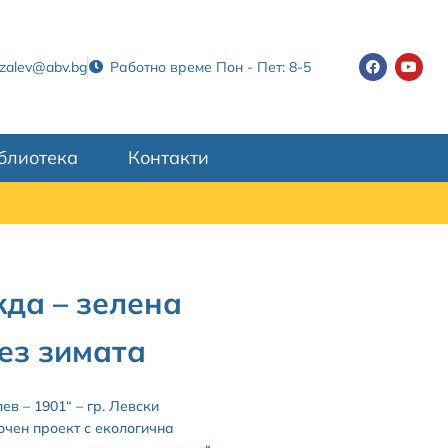
tzalev@abv.bg
Работно време Пон - Пет: 8-5
блиотека
Контакти
жда – зелена
ез зимата
в – 1901“ – гр. Левски
очен проект с екологична