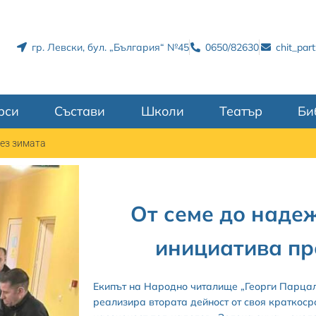
гр. Левски, бул. „България“ №45
0650/82630
chit_par
рси
Състави
Школи
Театър
Би
рез зимата
От семе до наде
инициатива пр
Екипът на Народно читалище „Георги Парцале
реализира втората дейност от своя краткоср