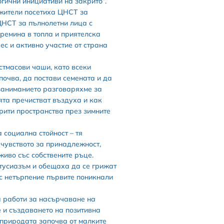
гични инициативи на закрито“.
жители посетиха ЦНСТ за
ЦНСТ за пълнолетни лица с
премина в топла и приятелска
ес и активно участие от страна
стмасови чаши, като всеки
очва, да постави семената и да
 заниманието разговаряхме за
ята пречистват въздуха и как
рити пространства през зимните
 социална стойност – тя
 чувството за принадлежност,
живо със собствените ръце.
тусиазъм и обещаха да се грижат
 с нетърпение първите поникнали
 работи за насърчаване на
 и създаването на позитивна
 природата започва от малките