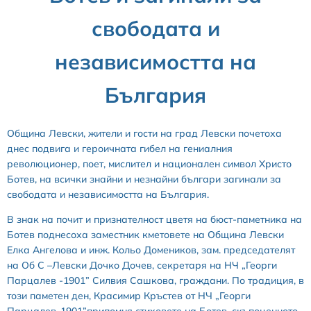
свободата и
независимостта на
България
Община Левски, жители и гости на град Левски почетоха
днес подвига и героичната гибел на гениалния
революционер, поет, мислител и национален символ Христо
Ботев, на всички знайни и незнайни българи загинали за
свободата и независимостта на България.
В знак на почит и признателност цветя на бюст-паметника на
Ботев поднесоха заместник кметовете на Община Левски
Елка Ангелова и инж. Кольо Домеников, зам. председателят
на Об С –Левски Дочко Дочев, секретаря на НЧ „Георги
Парцалев -1901” Силвия Сашкова, граждани. По традиция, в
този паметен ден, Красимир Кръстев от НЧ „Георги