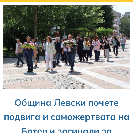
Община Левски почете
подвига и саможертвата на
Ботев и загинали за