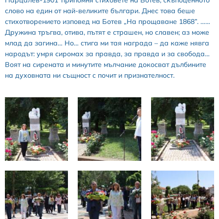
Парцалев-1901”припомня стиховете на Ботев, скъпоценното
слово на един от най-великите българи. Днес това беше
стихотворението изповед на Ботев „На прощаване 1868”. ……
Дружина тръгва, отива, пътят е страшен, но славен; аз може
млад да загина… Но… стига ми тая награда – да каже нявга
народът: умря сиромах за правда, за правда и за свобода…
Воят на сирената и минутите мълчание докосват дълбините
на духовната ни същност с почит и признателност.