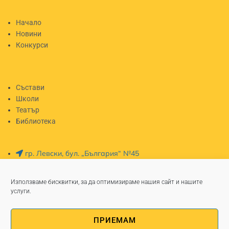
Начало
Новини
Конкурси
Състави
Школи
Театър
Библиотека
гр. Левски, бул. „България“ №45
0650/82630
chit_partzalev@abv.bg
Използваме бисквитки, за да оптимизираме нашия сайт и нашите
Работно време Пон - Пет: 8-5
услуги.
ПРИЕМАМ