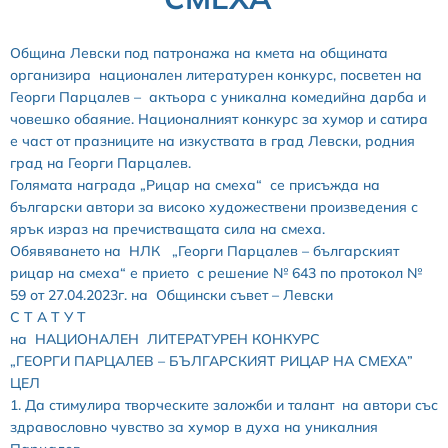
Община Левски под патронажа на кмета на общината
организира национален литературен конкурс, посветен на
Георги Парцалев – актьора с уникална комедийна дарба и
човешко обаяние. Националният конкурс за хумор и сатира
е част от празниците на изкуствата в град Левски, родния
град на Георги Парцалев.
Голямата награда „Рицар на смеха“ се присъжда на
български автори за високо художествени произведения с
ярък израз на пречистващата сила на смеха.
Обявяването на НЛК „Георги Парцалев – българският
рицар на смеха“ е прието с решение № 643 по протокол №
59 от 27.04.2023г. на Общински съвет – Левски
С Т А Т У Т
на НАЦИОНАЛЕН ЛИТЕРАТУРЕН КОНКУРС
„ГЕОРГИ ПАРЦАЛЕВ – БЪЛГАРСКИЯТ РИЦАР НА СМЕХА”
ЦЕЛ
1. Да стимулира творческите заложби и талант на автори със
здравословно чувство за хумор в духа на уникалния