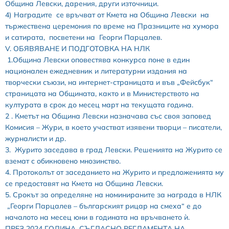
Община Левски, дарения, други източници.
4) Наградите се връчват от Кмета на Община Левски на
тържествена церемония по време на Празниците на хумора
и сатирата, посветени на Георги Парцалев.
V. ОБЯВЯВАНЕ И ПОДГОТОВКА НА НЛК
1.Община Левски оповестява конкурса поне в един
национален ежедневник и литературни издания на
творчески съюзи, на интернет-страницата и във „Фейсбук“
страницата на Общината, както и в Министерството на
културата в срок до месец март на текущата година.
2 . Кметът на Община Левски назначава със своя заповед
Комисия – Жури, в което участват изявени творци – писатели,
журналисти и др.
3. Журито заседава в град Левски. Решенията на Журито се
вземат с обикновено мнозинство.
4. Протоколът от заседанието на Журито и предложенията му
се предоставят на Кмета на Община Левски.
5. Срокът за определяне на номинираните за награда в НЛК
„Георги Парцалев – българският рицар на смеха“ e до
началото на месец юни в годината на връчването ѝ.
ПРЕЗ 2024 ГОДИНА, СЪГЛАСНО РЕГЛАМЕНТА НА