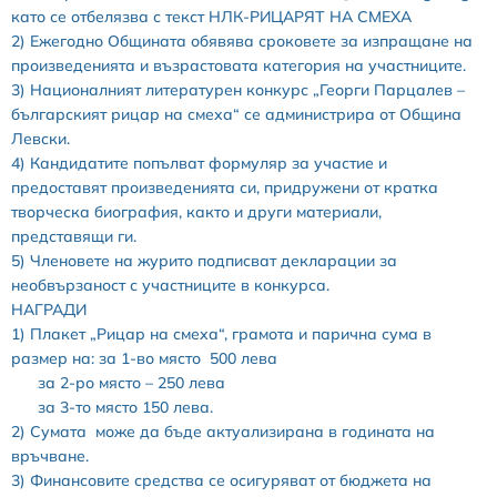
като се отбелязва с текст НЛК-РИЦАРЯТ НА СМЕХА
2) Ежегодно Общината обявява сроковете за изпращане на
произведенията и възрастовата категория на участниците.
3) Националният литературен конкурс „Георги Парцалев –
българският рицар на смеха“ се администрира от Община
Левски.
4) Кандидатите попълват формуляр за участие и
предоставят произведенията си, придружени от кратка
творческа биография, както и други материали,
представящи ги.
5) Членовете на журито подписват декларации за
необвързаност с участниците в конкурса.
НАГРАДИ
1) Плакет „Рицар на смеха“, грамота и парична сума в
размер на: за 1-во място 500 лева
за 2-ро място – 250 лева
за 3-то място 150 лева.
2) Сумата може да бъде актуализирана в годината на
връчване.
3) Финансовите средства се осигуряват от бюджета на