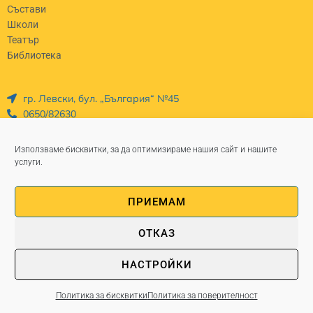
Състави
Школи
Театър
Библиотека
гр. Левски, бул. „България“ №45
0650/82630
chit_partzalev@abv.bg
Работно време Пон - Пет: 8-5
Използваме бисквитки, за да оптимизираме нашия сайт и нашите
услуги.
ПРИЕМАМ
© Copyright 2025 nch-georgiparcalev
ОТКАЗ
Изработка на уеб сайт WebsiteBuilder.bg
Политика за поверителност
НАСТРОЙКИ
Политика за бисквитки
Политика за поверителност