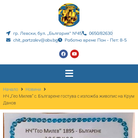
гр. Левски, бул. „България“ №45
0650/82630
chit_partzalev@abv.bg
Работно време Пон - Пет: 8-5
Начало
Новини
НЧ „Гео Милев“ с. Българене гостува с изложба живопис на Крум
Данов