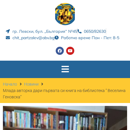
гр. Левски, бул. „България“ №45
0650/82630
chit_partzalev@abv.bg
Работно време Пон - Пет: 8-5
Начало
Новини
Млада авторка дари първата си книга на библиотека “ Веселина
Геновска“