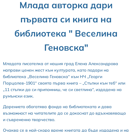
Млада авторка дари
първата си книга на
библиотека " Веселина
Геновска"
Младата писателка от нашия град Елена Александрова
направи ценен жест към културата, като подари на
библиотека „Веселина Геновска“ към НЧ „Георги
Парцалев-1901“ своята първа книга – „Стъпки към теб“ или
„11 стъпки да си припомниш, че си светлина“, издадена на
румънски език.
Дарението обогатява фонда на библиотеката и дава
възможност на читателите да се докоснат до вдъхновяващо
и съвременно творчество.
Очаква се в най-скоро време книгата да бъде издадена и на