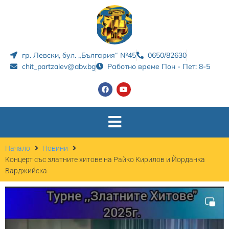
гр. Левски, бул. „България“ №45
0650/82630
chit_partzalev@abv.bg
Работно време Пон - Пет: 8-5
Начало
Новини
Концерт със златните хитове на Райко Кирилов и Йорданка
Варджийска