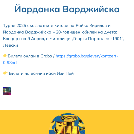
Йорданка Варджийска
Турне 2025 със златните хитове на Райко Кирилов и
Йорданка Варджийска – 20-годишен юбилей на дуета:
Концерт на 9 Април, в Читалище „Георги Парцалев -1901“,
Левски
Билети онлай в Grabo /
https://grabo.bg/pleven/kontzert-
0r98nrf
Билети на всички каси Изи Пей