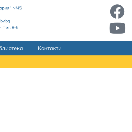
лгария“ №45
bv.bg
 Пет: 8-5
блиотека
Контакти