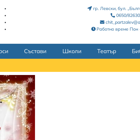
гр. Левски, бул. „Бъ
0650/82630
chit_partzalev@a
Работно време Пон -
рси
Състави
Школи
Театър
Би