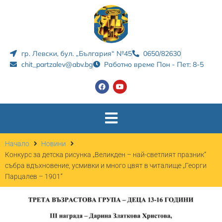
гр. Левски, бул. „България“ №45
0650/82630
chit_partzalev@abv.bg
Работно време Пон - Пет: 8-5
Начало
Новини
Конкурс за детска рисунка „Великден – най-светлият празник“
събра вдъхновение, усмивки и много цвят в читалище „Георги
Парцалев – 1901“