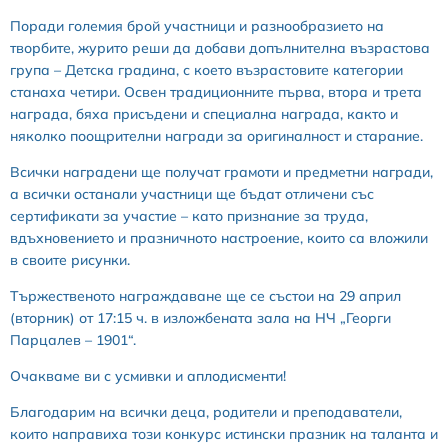
Поради големия брой участници и разнообразието на
творбите, журито реши да добави допълнителна възрастова
група – Детска градина, с което възрастовите категории
станаха четири. Освен традиционните първа, втора и трета
награда, бяха присъдени и специална награда, както и
няколко поощрителни награди за оригиналност и старание.
Всички наградени ще получат грамоти и предметни награди,
а всички останали участници ще бъдат отличени със
сертификати за участие – като признание за труда,
вдъхновението и празничното настроение, които са вложили
в своите рисунки.
Тържественото награждаване ще се състои на 29 април
(вторник) от 17:15 ч. в изложбената зала на НЧ „Георги
Парцалев – 1901“.
Очакваме ви с усмивки и аплодисменти!
Благодарим на всички деца, родители и преподаватели,
които направиха този конкурс истински празник на таланта и