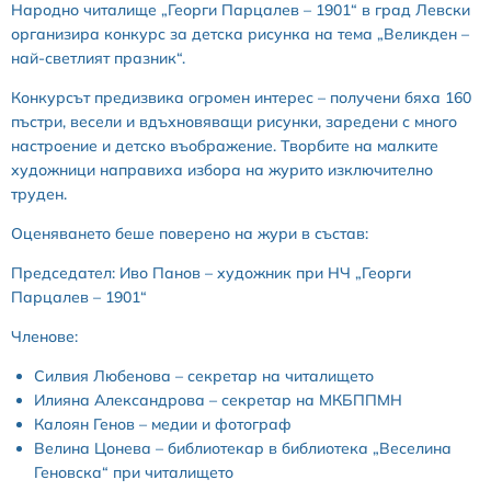
Народно читалище „Георги Парцалев – 1901“ в град Левски
организира конкурс за детска рисунка на тема „Великден –
най-светлият празник“.
Конкурсът предизвика огромен интерес – получени бяха 160
пъстри, весели и вдъхновяващи рисунки, заредени с много
настроение и детско въображение. Творбите на малките
художници направиха избора на журито изключително
труден.
Оценяването беше поверено на жури в състав:
Председател: Иво Панов – художник при НЧ „Георги
Парцалев – 1901“
Членове:
Силвия Любенова – секретар на читалището
Илияна Александрова – секретар на МКБППМН
Калоян Генов – медии и фотограф
Велина Цонева – библиотекар в библиотека „Веселина
Геновска“ при читалището