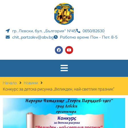
гр. Левски, бул. „България“ №45
0650/82630
chit_partzalev@abv.bg
Работно време Пон - Пет: 8-5
Начало
Новини
Конкурс за детска рисунка „Великден, най-светлия празник“