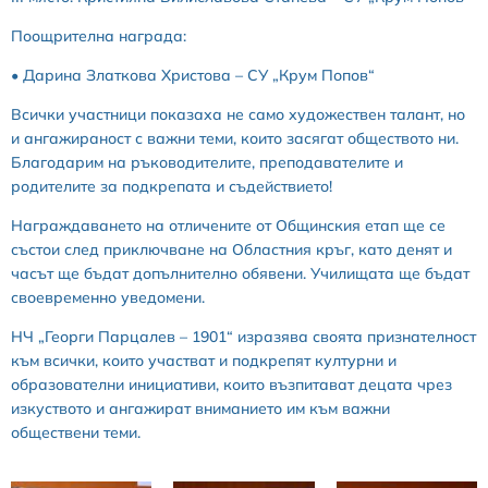
Поощрителна награда:
• Дарина Златкова Христова – СУ „Крум Попов“
Всички участници показаха не само художествен талант, но
и ангажираност с важни теми, които засягат обществото ни.
Благодарим на ръководителите, преподавателите и
родителите за подкрепата и съдействието!
Награждаването на отличените от Общинския етап ще се
състои след приключване на Областния кръг, като денят и
часът ще бъдат допълнително обявени. Училищата ще бъдат
своевременно уведомени.
НЧ „Георги Парцалев – 1901“ изразява своята признателност
към всички, които участват и подкрепят културни и
образователни инициативи, които възпитават децата чрез
изкуството и ангажират вниманието им към важни
обществени теми.