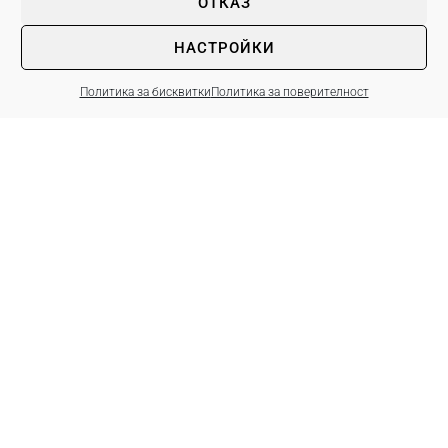
ОТКАЗ
НАСТРОЙКИ
Политика за бисквитки
Политика за поверителност
Начало
Новини
Конкурси
Състави
Школи