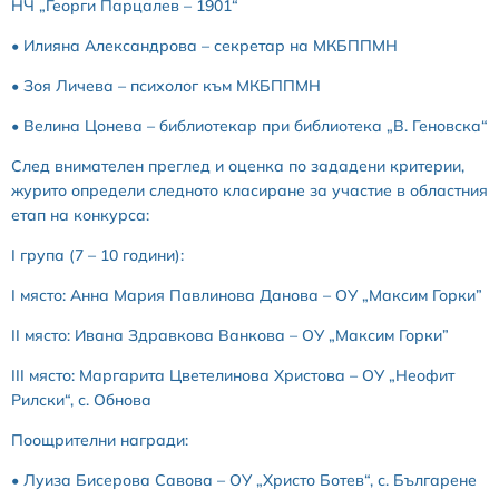
НЧ „Георги Парцалев – 1901“
• Илияна Александрова – секретар на МКБППМН
• Зоя Личева – психолог към МКБППМН
• Велина Цонева – библиотекар при библиотека „В. Геновска“
След внимателен преглед и оценка по зададени критерии,
журито определи следното класиране за участие в областния
етап на конкурса:
I група (7 – 10 години):
I място: Анна Мария Павлинова Данова – ОУ „Максим Горки”
II място: Ивана Здравкова Ванкова – ОУ „Максим Горки”
III място: Маргарита Цветелинова Христова – ОУ „Неофит
Рилски“, с. Обнова
Поощрителни награди:
• Луиза Бисерова Савова – ОУ „Христо Ботев“, с. Българене