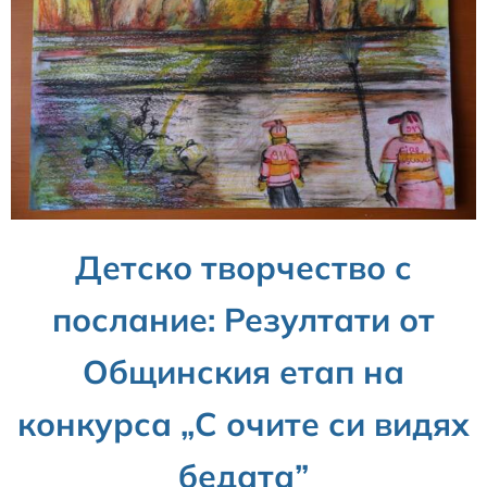
Детско творчество с
послание: Резултати от
Общинския етап на
конкурса „С очите си видях
бедата”