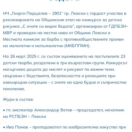
НЧ „Георги Парцалев – 1901“ гр. Левски с гордост участва в
реализирането на Общинския етап на конкурса за детска
рисунка „С очите си видях бедата”, организиран от ГДПБЗН-
МВР и проведен на местно ниво от Община Левски и
Местната комисия за борба с противообществените прояви
на малолетни и непълнолетни (МКБППМН).
На 26 март 2025 г. се състоя оценяването на постъпилите 23
детски творби, разделени в три възрастови групи. Конкурсът
насърчава децата да мислят и рисуват по важни теми,
свързани с бедствията, безопасността и реакциите при
извънредни ситуации – с очите на едно будно и съпричастно
поколение.
Жури в състав:
• гл. инспектор Александър Ветов – председател, началник
на РСПБЗН – Левски
• Иво Панов – преподавател по изобразително изкуство при