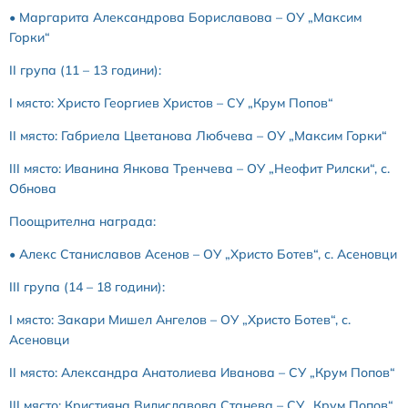
• Маргарита Александрова Бориславова – ОУ „Максим
Горки“
II група (11 – 13 години):
I място: Христо Георгиев Христов – СУ „Крум Попов“
II място: Габриела Цветанова Любчева – ОУ „Максим Горки“
III място: Иванина Янкова Тренчева – ОУ „Неофит Рилски“, с.
Обнова
Поощрителна награда:
• Алекс Станиславов Асенов – ОУ „Христо Ботев“, с. Асеновци
III група (14 – 18 години):
I място: Закари Мишел Ангелов – ОУ „Христо Ботев“, с.
Асеновци
II място: Александра Анатолиева Иванова – СУ „Крум Попов“
III място: Кристияна Вилиславова Станева – СУ „Крум Попов“