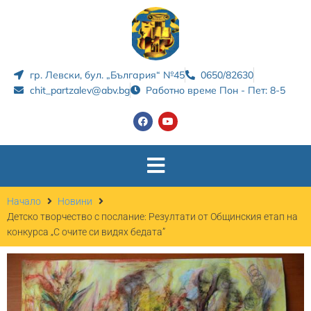
гр. Левски, бул. „България“ №45
0650/82630
chit_partzalev@abv.bg
Работно време Пон - Пет: 8-5
Начало
Новини
Детско творчество с послание: Резултати от Общинския етап на
конкурса „С очите си видях бедата”