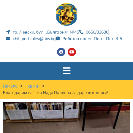
гр. Левски, бул. „България“ №45
0650/82630
chit_partzalev@abv.bg
Работно време Пон - Пет: 8-5
Начало
Новини
Благодарим на г-жа Надя Павлова за дарените книги!