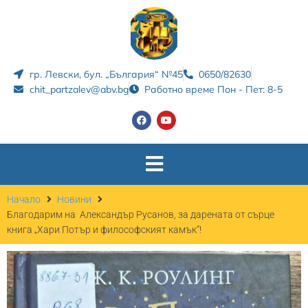
гр. Левски, бул. „България“ №45
0650/82630
chit_partzalev@abv.bg
Работно време Пон - Пет: 8-5
Начало
Новини
Благодарим на Александър Русанов, за дарената от сърце
книга „Хари Потър и философският камък“!