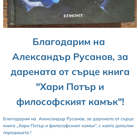
Благодарим на
Александър Русанов, за
дарената от сърце книга
"Хари Потър и
философският камък"!
Благодарим на Александър Русанов, за дарената от сърце
книга „Хари Потър и философският камък“, с която допълни
поредицата !