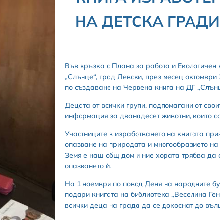
НА ДЕТСКА ГРАДИ
Във връзка с Плана за работа и Екологичен
„Слънце“, град Левски, през месец октомври
по създаване на Червена книга на ДГ „Слънц
Децата от всички групи, подпомагани от свои
информация за дванадесет животни, които са
Участниците в изработването на книгата пр
опазване на природата и многообразието на 
Земя е наш общ дом и ние хората трябва да с
опазването ѝ.
На 1 ноември по повод Деня на народните б
подари книгата на библиотека „Веселина Ген
всички деца на града да се докоснат до въл