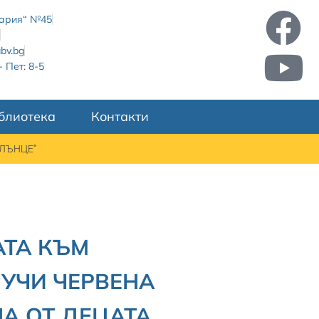
лгария“ №45
bv.bg
 Пет: 8-5
блиотека
Контакти
СЛЪНЦЕ“
АТА КЪМ
УЧИ ЧЕРВЕНА
А ОТ ДЕЦАТА