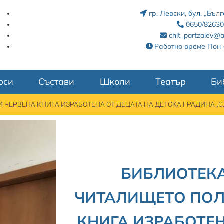
гр. Левски, бул. „Бъ
0650/82630
chit_partzalev@a
Работно време Пон -
рси
Състави
Школи
Театър
Би
ЧЕРВЕНА КНИГА ИЗРАБОТЕНА ОТ ДЕЦАТА НА ДЕТСКА ГРАДИНА „
БИБЛИОТЕК
ЧИТАЛИЩЕТО ПОЛ
КНИГА ИЗРАБОТЕН