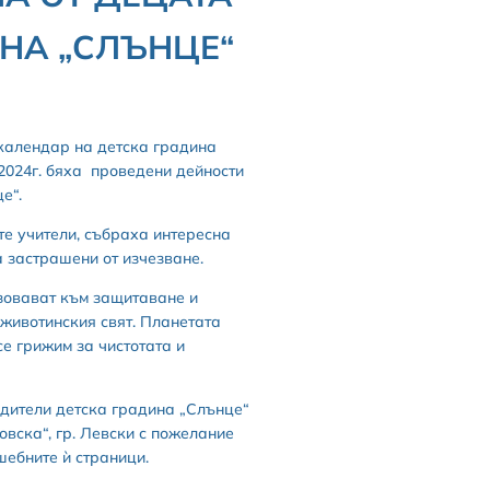
НА „СЛЪНЦЕ“
 календар на детска градина
 2024г. бяха проведени дейности
е“.
те учители, събраха интересна
 застрашени от изчезване.
изовават към защитаване и
животинския свят. Планетата
е грижим за чистотата и
удители детска градина „Слънце“
овска“, гр. Левски с пожелание
шебните ѝ страници.