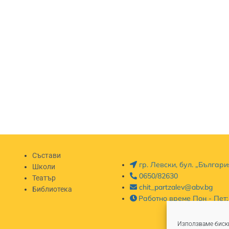
Състави
гр. Левски, бул. „Българ
Школи
0650/82630
Театър
chit_partzalev@abv.bg
Библиотека
Работно време Пон - Пет:
Използваме бискв