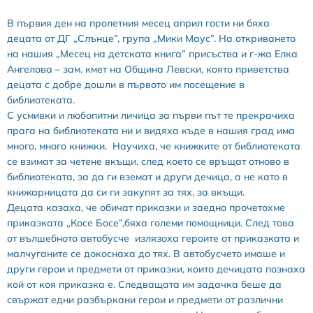
В първия ден на пролетния месец април гости ни бяха
децата от ДГ „Слънце”, група „Мики Маус”. На откриването
на нашия „Месец на детската книга” присъства и г-жа Елка
Ангелова – зам. кмет на Община Левски, която приветства
децата с добре дошли в първото им посещение в
библиотеката.
С усмивки и любопитни личица за първи път те прекрачиха
прага на библиотеката ни и видяха къде в нашия град има
много, много книжки. Научиха, че книжките от библиотеката
се взимат за четене вкъщи, след което се връщат отново в
библиотеката, за да ги вземат и други дечица, а не като в
книжарницата да си ги закупят за тях, за вкъщи.
Децата казаха, че обичат приказки и заедно прочетохме
приказката „Косе Босе”,бяха големи помощници. След това
от вълшебното автобусче излязоха героите от приказката и
малчуганите се докоснаха до тях. В автобусчето имаше и
други герои и предмети от приказки, които дечицата познаха
кой от коя приказка е. Следващата им задачка беше да
свържат едни разбъркани герои и предмети от различни