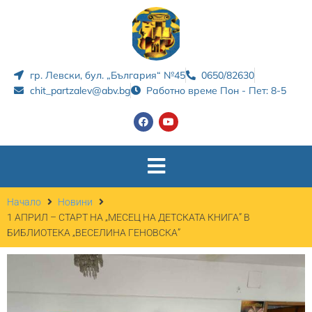
гр. Левски, бул. „България“ №45
0650/82630
chit_partzalev@abv.bg
Работно време Пон - Пет: 8-5
Начало
Новини
1 АПРИЛ – СТАРТ НА „МЕСЕЦ НА ДЕТСКАТА КНИГА” В
БИБЛИОТЕКА „ВЕСЕЛИНА ГЕНОВСКА”