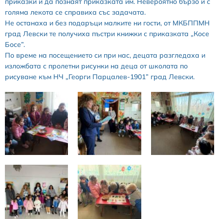
приказки и да познаят приказката им. Невероятно бързо и с
голяма лекота се справиха със задачата.
Не останаха и без подаръци малките ни гости, от МКБППМН
град Левски те получиха пъстри книжки с приказката „Косе
Босе”.
По време на посещението си при нас, децата разгледаха и
изложбата с пролетни рисунки на деца от школата по
рисуване към НЧ „Георги Парцалев-1901” град Левски.